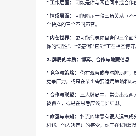
*
工作层面：
可能是你与两位同事或合作
*
情感层面：
可能暗示一段三角关系（不
个抉择的三个不同声音。
*
内在世界：
更可能代表你自身的三个面向
你的“理性”、“情感”和“直觉”正在相互博弈
2. 牌局的本质：博弈、合作与隐藏信息
*
竞争与策略：
你在观察或参与牌局时，
竞争压力，或是在某个需要运用策略和心
*
合作与联盟：
三人牌局中，常会出现两
被孤立，或是在思考应该与谁结盟。
*
命运与未知：
扑克的输赢有很大运气成
机遇、他人决定）的感受，你正在试图理清