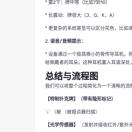
* 震2下：牌中等（比如7到10）
* 长震动：牌很大（J、Q、K、A）
* 更复杂的系统甚至可以区分花色，比如
2.
语音/音频提示：
* 设备通过一个极其微小的骨传导耳机，
给佩戴者的耳朵。这种耳机塞入耳道深处
总结与流程图
我们可以将整个过程简化为一个清晰的流
【特制扑克牌】（带有隐形标记）
`↓` （被 （被报点器扫描）
【光学传感器】
（发射并接收红外/紫外