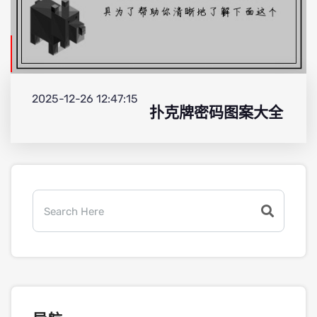
2025-12-26 12:47:15
扑克牌密码图案大全