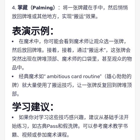
4.
掌藏（Palming）
：将一张牌藏在手中，然后悄悄
放回牌堆或其他地方，实现“搬运”效果。
表演示例：
在魔术中，你可能会看到魔术师让观众选一张牌，
然后放回牌堆。接着，接着，通过“搬运术”，这张牌会
突然出现在牌堆顶部、魔术师的口袋里，甚至观众的物
品中。
经典魔术如“ ambitious card routine”（雄心勃勃的
牌）就大量使用了搬运技巧，让一张牌反复回到牌堆顶
部。
学习建议：
如果你对学习这些技巧感兴趣，建议从基础手法开
始练习，如古典Pass和假洗牌。可以参考魔术教学书
籍、视频或参加魔术课程。