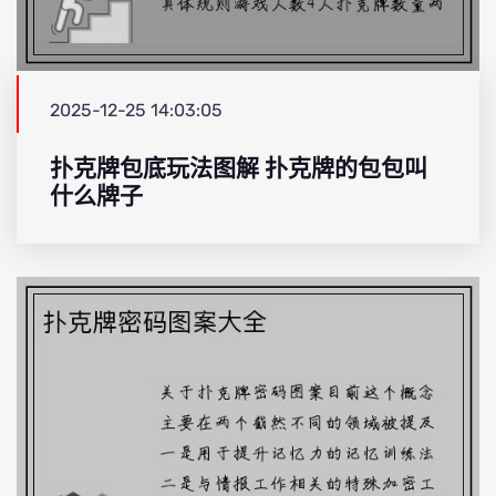
2025-12-25 14:03:05
扑克牌包底玩法图解 扑克牌的包包叫
什么牌子