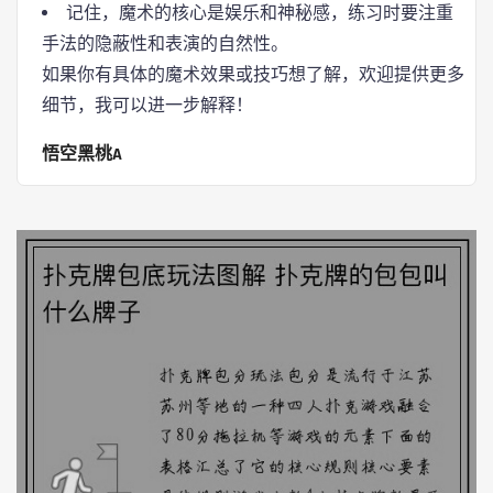
记住，魔术的核心是娱乐和神秘感，练习时要注重
手法的隐蔽性和表演的自然性。
如果你有具体的魔术效果或技巧想了解，欢迎提供更多
细节，我可以进一步解释！
悟空黑桃A