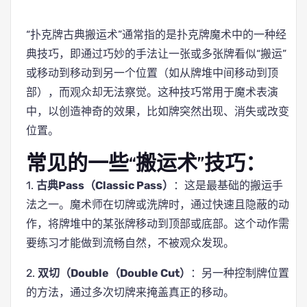
“扑克牌古典搬运术”通常指的是扑克牌魔术中的一种经
典技巧，即通过巧妙的手法让一张或多张牌看似“搬运”
或移动到移动到另一个位置（如从牌堆中间移动到顶
部），而观众却无法察觉。这种技巧常用于魔术表演
中，以创造神奇的效果，比如牌突然出现、消失或改变
位置。
常见的一些“搬运术”技巧：
1.
古典Pass（Classic Pass）
：这是最基础的搬运手
法之一。魔术师在切牌或洗牌时，通过快速且隐蔽的动
作，将牌堆中的某张牌移动到顶部或底部。这个动作需
要练习才能做到流畅自然，不被观众发现。
2.
双切（Double（Double Cut）
：另一种控制牌位置
的方法，通过多次切牌来掩盖真正的移动。