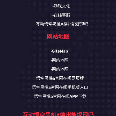
游戏文化
在线客服
互动悟空黑桃A德州能提现吗
网站地图
SiteMap
网站地图
网站地图
悟空黑桃a官网在哪网页版
悟空黑桃a官网在哪手机版入口
悟空黑桃a官网在哪APP下载
互动悟空黑桃A德州能提现吗