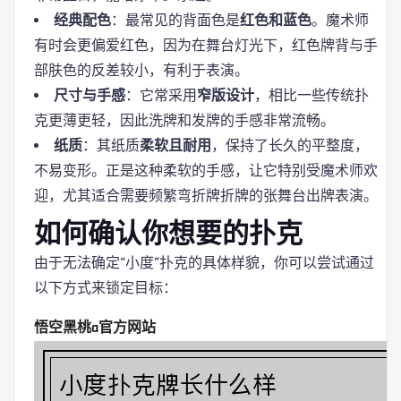
经典配色
：最常见的背面色是
红色和蓝色
。魔术师
有时会更偏爱红色，因为在舞台灯光下，红色牌背与手
部肤色的反差较小，有利于表演。
尺寸与手感
：它常采用
窄版设计
，相比一些传统扑
克更薄更轻，因此洗牌和发牌的手感非常流畅。
纸质
：其纸质
柔软且耐用
，保持了长久的平整度，
不易变形。正是这种柔软的手感，让它特别受魔术师欢
迎，尤其适合需要频繁弯折牌折牌的张舞台出牌表演。
如何确认你想要的扑克
由于无法确定“小度”扑克的具体样貌，你可以尝试通过
以下方式来锁定目标：
悟空黑桃a官方网站