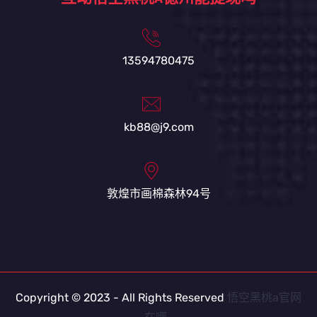
13594780475
kb88@j9.com
敦煌市画棉森林94号
Copyright © 2023 - All Rights Reserved
悟空黑桃a官网