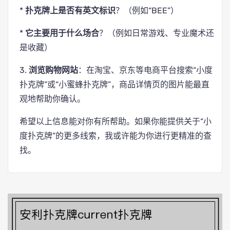
*
扑克牌上是否有英文标识
？（例如“BEE”）
*
它主要用于什么场合
？（例如日常游戏、专业魔术还
是收藏）
3.
浏览购物网站
：在淘宝、京东等电商平台搜索“小度
扑克牌”或“小蜜蜂扑克牌”，商品详情页的图片能最直
观地帮助你确认。
希望以上信息能对你有所帮助。如果你能提供关于“小
度扑克牌”的更多线索，我或许能为你进行更精准的查
找。