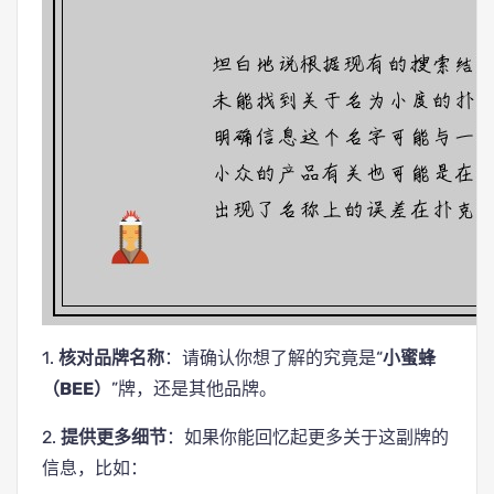
1.
核对品牌名称
：请确认你想了解的究竟是“
小蜜蜂
（BEE）
”牌，还是其他品牌。
2.
提供更多细节
：如果你能回忆起更多关于这副牌的
信息，比如：