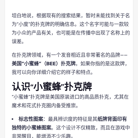
坦白地说，根据现有的搜索结果，暂时未能找到关于名
为“小度”的扑克牌的明确信息。这个名字可能与一款较
为小众的产品有关，也可能是在传播中出现了名称上的
误差。
在扑克牌领域，有一个发音相近且非常著名的品牌——
美国“小蜜蜂”（BEE）扑克牌
。如果你指的是这款牌，
我可以向你详细介绍它的样子和特点。
认识“小蜜蜂”扑克牌
“小蜜蜂”扑克牌是美国原装进口的高品质扑克，尤其在
魔术和花式扑克圈内备受推崇。
标志性图案
：最具辨识度的特征是其
纸牌背面印有
独特的小蜜蜂图案
。这个设计不仅精致，而且在游戏中
非常醒目，能增添不少乐趣。