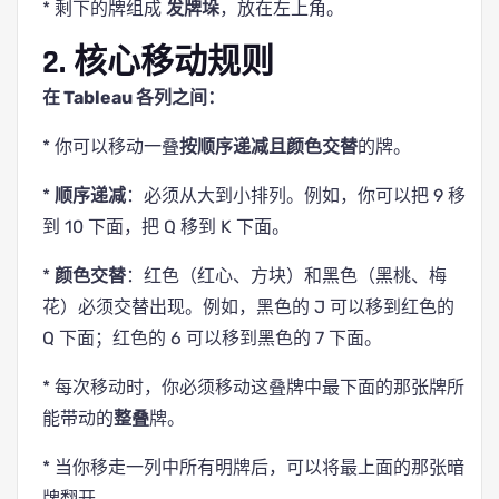
* 剩下的牌组成
发牌垛
，放在左上角。
2. 核心移动规则
在 Tableau 各列之间：
* 你可以移动一叠
按顺序递减且颜色交替
的牌。
*
顺序递减
：必须从大到小排列。例如，你可以把 9 移
到 10 下面，把 Q 移到 K 下面。
*
颜色交替
：红色（红心、方块）和黑色（黑桃、梅
花）必须交替出现。例如，黑色的 J 可以移到红色的
Q 下面；红色的 6 可以移到黑色的 7 下面。
* 每次移动时，你必须移动这叠牌中最下面的那张牌所
能带动的
整叠
牌。
* 当你移走一列中所有明牌后，可以将最上面的那张暗
牌翻开。