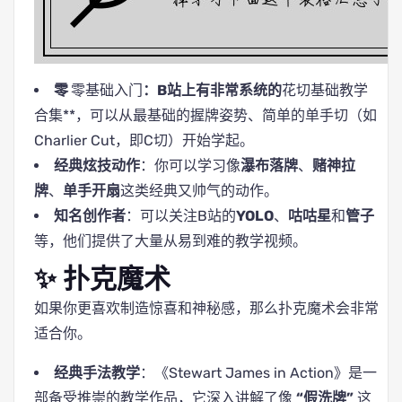
零
零基础入门
：B站上有非常系统的
花切基础教学
合集**，可以从最基础的握牌姿势、简单的单手切（如
Charlier Cut，即C切）开始学起。
经典炫技动作
：你可以学习像
瀑布落牌
、
赌神拉
牌
、
单手开扇
这类经典又帅气的动作。
知名创作者
：可以关注B站的
YOLO
、
咕咕星
和
管子
等，他们提供了大量从易到难的教学视频。
✨ 扑克魔术
如果你更喜欢制造惊喜和神秘感，那么扑克魔术会非常
适合你。
经典手法教学
：《Stewart James in Action》是一
部备受推崇的教学作品，它深入讲解了像
“假洗牌”
这