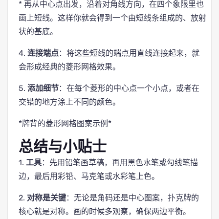
* 再从中心点出发，沿着对角线方向，在四个象限里也
画上短线。这样你就会得到一个由短线条组成的、放射
状的基底。
4.
连接端点
：将这些短线的端点用直线连接起来，就
会形成经典的菱形网格效果。
5.
添加细节
：在每个菱形的中心点一个小点，或者在
交错的地方涂上不同的颜色。
*牌背的菱形网格图案示例*
总结与小贴士
1.
工具
：先用铅笔画草稿，再用黑色水笔或勾线笔描
边，最后用彩铅、马克笔或水彩笔上色。
2.
对称是关键
：无论是角码还是中心图案，扑克牌的
核心就是对称。画的时候多观察，确保两边平衡。