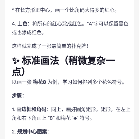
* 在长方形正中心，画一个比角码大得多的红心。
4.
上色
：将所有的红心涂成红色。“A”字可以保留黑色
或也涂成红色。
这样就完成了一张最简单的扑克牌！
✨ 标准画法（稍微复杂一
点）
以画一张
梅花8
为例，学习如何排列多个花色符号。
步骤：
1.
画边框和角码
：同上，画好圆角矩形，矩形，在左上
角和右下角画上 “8” 和梅花 `♣` 符号。
2.
规划中心图案
：