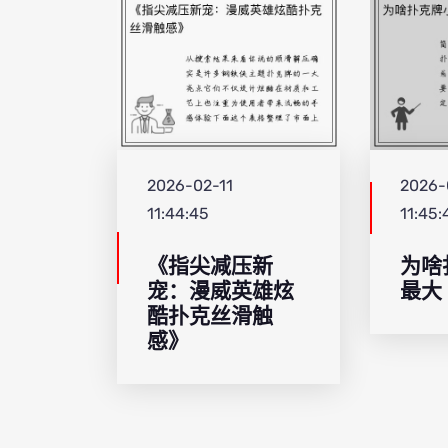
2026-02-11
2026-
11:44:45
11:45:
《指尖减压新
为啥
宠：漫威英雄炫
最大
酷扑克丝滑触
感》