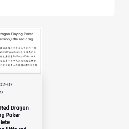
02-07
27
e Red Dragon
ng Poker
lete