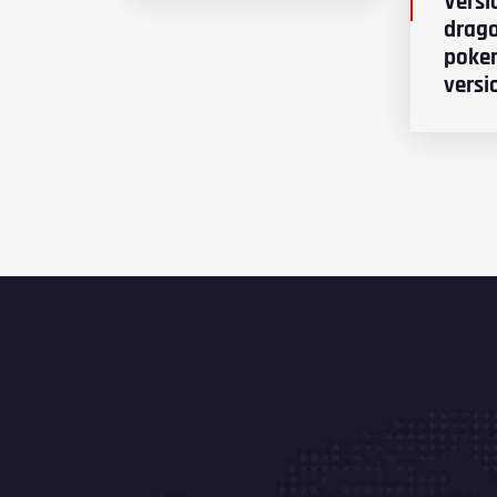
Versio
drago
poke
versi