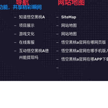
导航
网站地图
知道悟空黑桃A
SiteMap
项目展示
网站地图
游戏文化
网站地图
在线客服
悟空黑桃a官网在哪网页版
互动悟空黑桃A德
悟空黑桃a官网在哪手机版
州能提现吗
悟空黑桃a官网在哪APP下