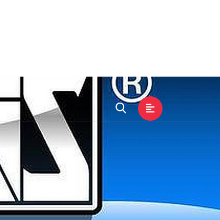
展示
游戏文化
在线客服
提现吗