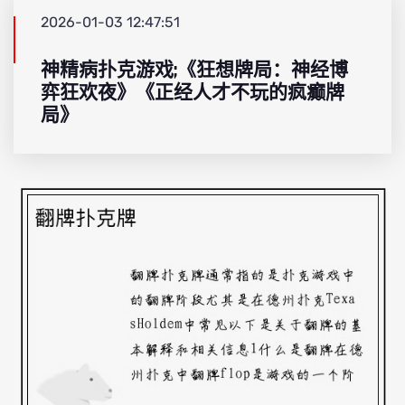
2026-01-03 12:47:51
神精病扑克游戏;《狂想牌局：神经博
弈狂欢夜》《正经人才不玩的疯癫牌
局》