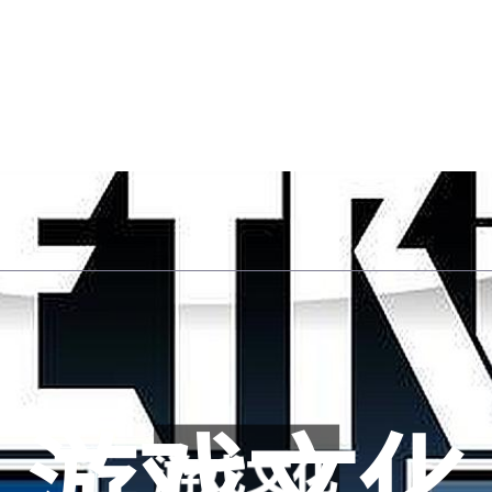
首页网页版入口
知道悟空黑桃A
项目
互动悟空黑桃A德州能