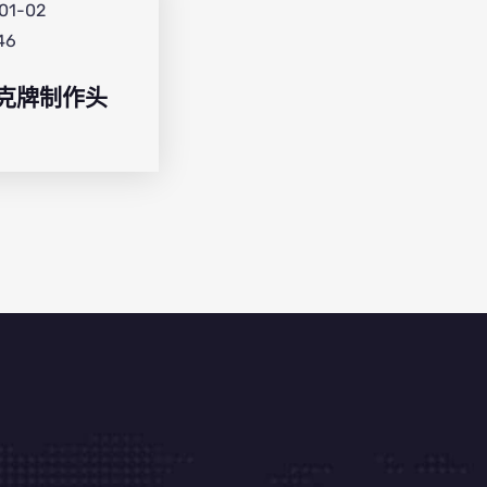
01-02
46
克牌制作头