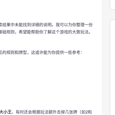
索结果中未能找到详细的说明。我可以为你整理一份
基础规则，希望能帮助你了解这个游戏的大致玩法。
见的规则和牌型，这或许能为你提供一些参考：
大小王
，有时还会根据玩法额外去掉几张牌（如2和