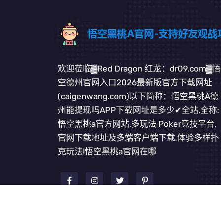
欢迎莅临▓Red Dragon 红龙：dr09.com▓悟
空德州官网入口2026最新版官方下载网址
(caigenwang.com)以下简称：悟空黑桃A德
州能提现吗APP下载网址是多少✔全站,全称:
悟空黑桃a官方网站,多玩法 Poker竞技平台,
官网下载地址及多端客户端下载,体验多样扑
克玩法!悟空黑桃a官网在哪