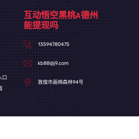
互动悟空黑桃A德州
能提现吗
13594780475
kb88@j9.com
入口
敦煌市画棉森林94号
载